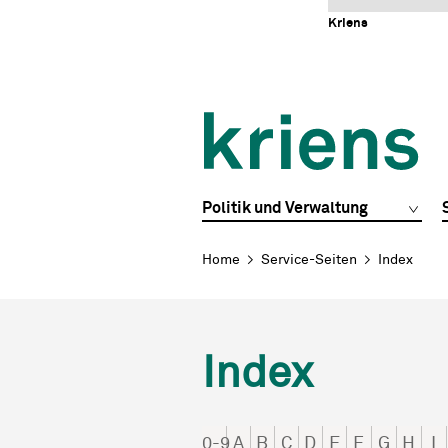
Schnellnavigation
Navigieren in Kriens
Home
Navigation
Inhalt
Portal
Kriens
Hauptnavigation
Politik und Verwaltung
Breadcrumb
Home
Service-Seiten
Index
Index
0-9
A
B
C
D
E
F
G
H
I