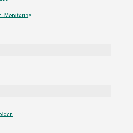
n-Monitoring
elden