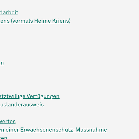
darbeit
ens (vormals Heime Kriens)
en
etztwillige Verfügungen
 Ausländerausweis
wertes
egen einer Erwachsenenschutz-Massnahme
gen