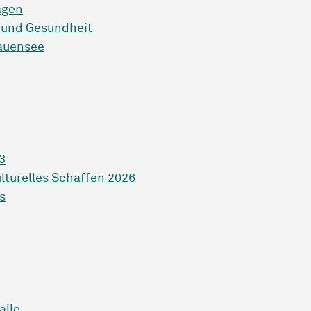
agen
s und Gesundheit
auensee
3
lturelles Schaffen 2026
s
alle