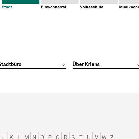
Stadt
Einwohnerrat
Volksschule
Musiksch
Stadtbüro
Über Kriens
J
K
L
M
N
O
P
Q
R
S
T
U
V
W
Z