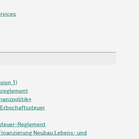
rvices
sion 1)
sreglement
nanzpolitik»
Erbschaftssteuer
ttsteuer-Reglement
«Finanzierung Neubau Lebens- und