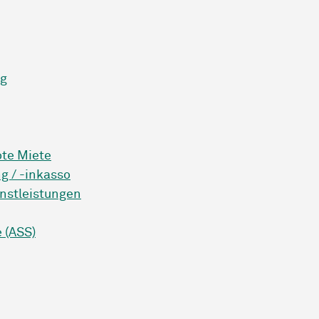
ng
te Miete
 / -inkasso
enstleistungen
e (ASS)