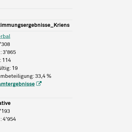
timmungsergebnisse_Kriens
rbal
2'308
: 3'865
: 114
ltig: 19
mbeteiligung: 33,4 %
amtergebnisse
ative
1'193
: 4'954