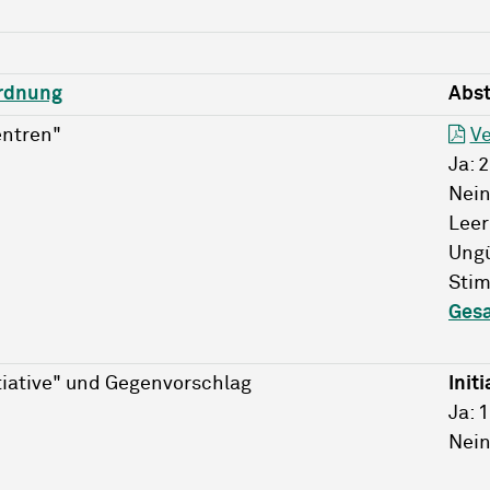
rdnung
Abs
entren"
Ve
Ja: 
Nein
Leer
Ungü
Stim
Ges
itiative" und Gegenvorschlag
Initi
Ja: 
Nein