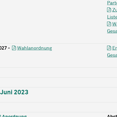
Par
Z
List
Wa
Ges
027 -
Wahlanordnung
Er
Ges
Juni 2023