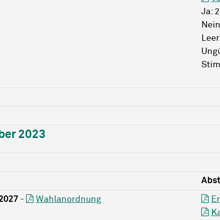
Ja: 
Nein
Leer
Ungü
Stim
ber 2023
Abs
 2027
-
Wahlanordnung
Er
K