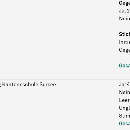
Geg
Ja: 
Nein
Stic
Initi
Gege
Ges
g Kantonsschule Sursee
Ja: 
Nein
Leer
Ungü
Stim
Ges