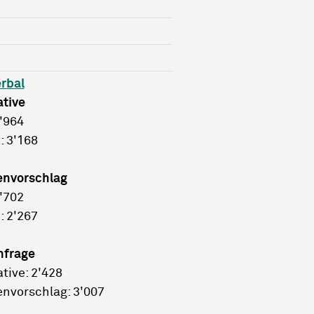
rbal
ative
2'964
: 3'168
envorschlag
3'702
: 2'267
hfrage
ative: 2'428
nvorschlag: 3'007