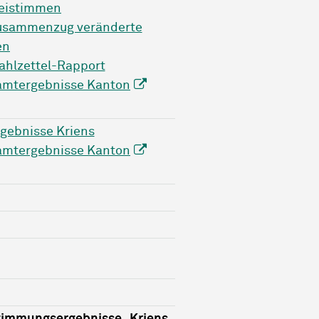
teistimmen
usammenzug veränderte
en
hlzettel-Rapport
amtergebnisse Kanton
gebnisse Kriens
amtergebnisse Kanton