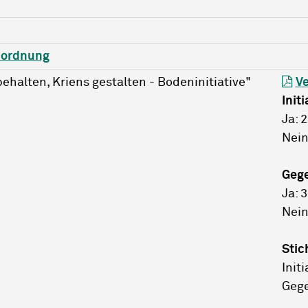
ordnung
ehalten, Kriens gestalten - Bodeninitiative"
Ve
Initi
Ja: 
Nein
Geg
Ja: 
Nein
Stic
Initi
Gege