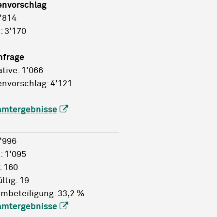
envorschlag
2'814
: 3'170
hfrage
ative: 1'066
nvorschlag: 4'121
amtergebnisse
4'996
: 1'095
: 160
ltig: 19
mbeteiligung: 33,2 %
amtergebnisse