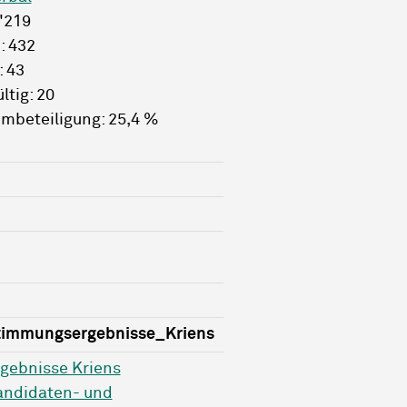
2'219
: 432
: 43
ltig: 20
mbeteiligung: 25,4 %
timmungsergebnisse_Kriens
gebnisse Kriens
andidaten- und