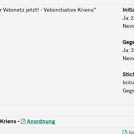
Velonetz jetzt! - Veloinitiative Kriens"
Initi
Ja: 
Nein
Geg
Ja: 
Nein
Stic
Initi
Gege
Kriens -
Anordnung
Ve