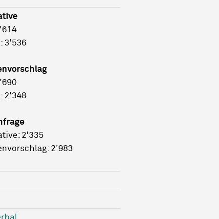
ative
2'614
: 3'536
envorschlag
3'690
: 2'348
hfrage
ative: 2'335
nvorschlag: 2'983
rbal