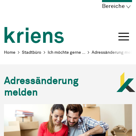
Schnellnavigation
Navigieren in Kriens
Home
Navigation
Inhalt
Portal
Bereiche
Breadcrumb
Home
Stadtbüro
Ich möchte gerne …
Adressänderung meld
Adressänderung
melden