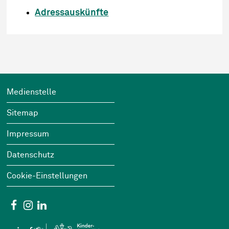
Adressauskünfte
Footer
Wichtige Links
Medienstelle
Sitemap
Impressum
Datenschutz
Cookie-Einstellungen
Social Media
Facebook
Instagram
Linkedin