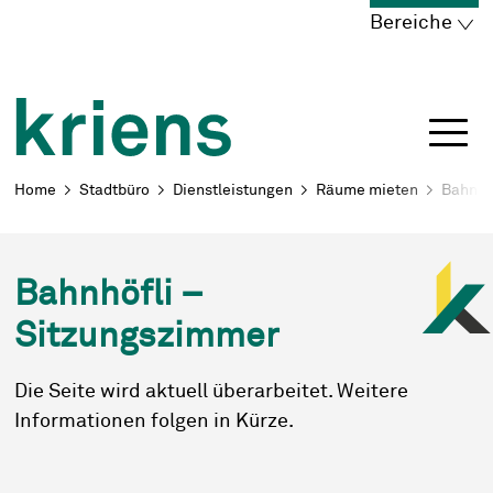
Schnellnavigation
Navigieren in Kriens
Home
Navigation
Inhalt
Portal
Bereiche
Breadcrumb
Home
Stadtbüro
Dienstleistungen
Räume mieten
Bahnhö
Bahnhöfli –
Sitzungszimmer
Die Seite wird aktuell überarbeitet. Weitere
Informationen folgen in Kürze.