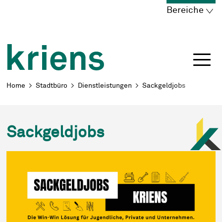
Schnellnavigation
Navigieren in Kriens
Home
Navigation
Inhalt
Portal
Bereiche
Breadcrumb
Home
Stadtbüro
Dienstleistungen
Sackgeldjobs
Sackgeldjobs