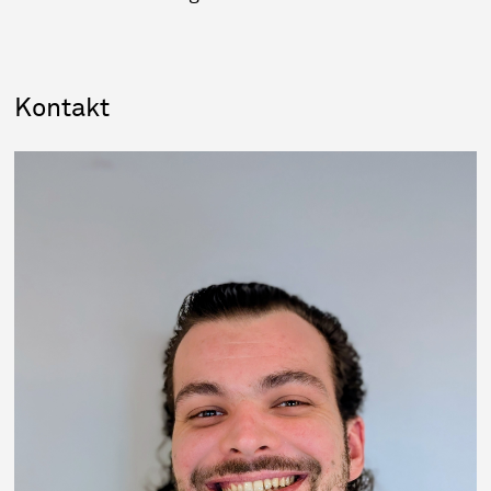
Sidebar
Kontakt