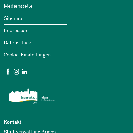
Footer
Wichtige Links
Medienstelle
Sitemap
Impressum
Datenschutz
Cookie-Einstellungen
Social Media
Facebook
Instagram
Linkedin
Kontakt
Stadtverwaltung Kriens