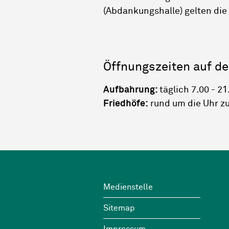
(Abdankungshalle) gelten die 
Öffnungszeiten auf de
Aufbahrung:
täglich 7.00 - 21
Friedhöfe:
rund um die Uhr z
Footer
Wichtige Links
Medienstelle
Sitemap