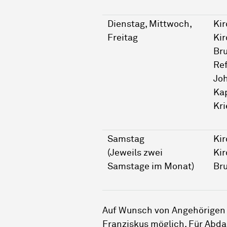
Dienstag, Mittwoch,
Kir
Freitag
Kir
Bru
Re
Jo
Ka
Kri
Samstag
Kir
(Jeweils zwei
Kir
Samstage im Monat)
Bru
Auf Wunsch von Angehörigen is
Franziskus möglich. Für Abda