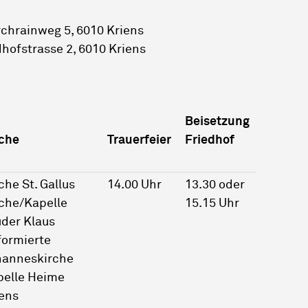
chrainweg 5, 6010 Kriens
dhofstrasse 2, 6010 Kriens
Beisetzung
rche
Trauerfeier
Friedhof
che St. Gallus
14.00 Uhr
13.30 oder
che/Kapelle
15.15 Uhr
der Klaus
formierte
hanneskirche
pelle Heime
ens