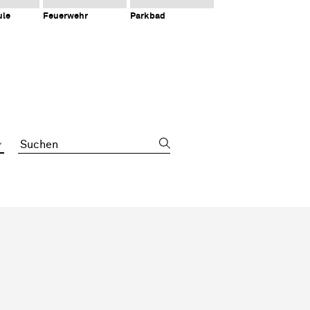
ule
Feuerwehr
Parkbad
Suchbegriff
Sidebar