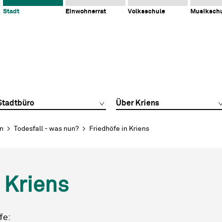
Stadt
Einwohnerrat
Volksschule
Musiksch
Stadtbüro
Über Kriens
en
Todesfall - was nun?
Friedhöfe in Kriens
 Kriens
fe: