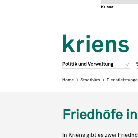
Schnellnavigation
Navigieren in Kriens
Home
Navigation
Inhalt
Portal
Kriens
Hauptnavigation
Politik und Verwaltung
Breadcrumb
Home
Stadtbüro
Dienstleistung
Friedhöfe in
In Kriens gibt es zwei Friedhö