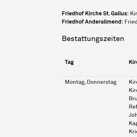
Friedhof Kirche St. Gallus:
Kir
Friedhof Anderallmend:
Frie
Bestattungszeiten
Tag
Ki
Montag, Donnerstag
Kir
Kir
Bru
Re
Jo
Ka
Kri