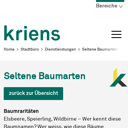
Schnellnavigation
Navigieren in Kriens
Home
Navigation
Inhalt
Portal
Bereiche
Breadcrumb
Home
Stadtbüro
Dienstleistungen
Seltene Baumarten
Seltene Baumarten
zurück zur Übersicht
Baumraritäten
Elsbeere, Speierling, Wildbirne – Wer kennt diese
Baumnamen? Wer weiss, wie diese Bäume