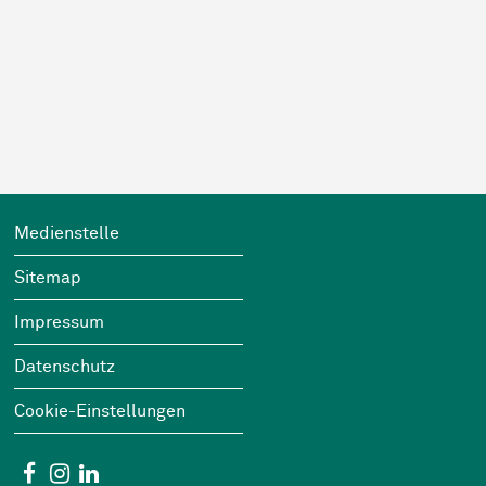
Sidebar
Footer
Wichtige Links
Medienstelle
Sitemap
Impressum
Datenschutz
Cookie-Einstellungen
Social Media
Facebook
Instagram
Linkedin