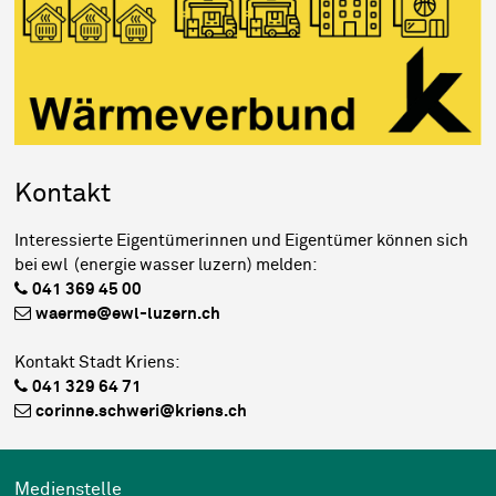
Kontakt
Interessierte Eigentümerinnen und Eigentümer können sich
bei ewl (energie wasser luzern) melden:
041 369 45 00
waerme@ewl-luzern.ch
Kontakt Stadt Kriens:
041 329 64 71
corinne.schweri@kriens.ch
Wichtige Links
Medienstelle