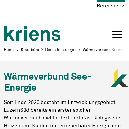
Schnellnavigation
Navigieren in Kriens
Home
Navigation
Inhalt
Portal
Bereiche
Breadcrumb
Home
Stadtbüro
Dienstleistungen
Wärmeverbund Kriens
Wärmeverbund See-
Energie
Seit Ende 2020 besteht im Entwicklungsgebiet
LuzernSüd bereits ein erster solcher
Wärmeverbund.
ewl fördert dort das ökologische
Heizen und Kühlen mit erneuerbarer Energie und