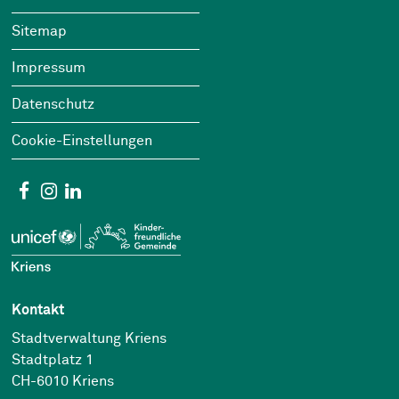
Footer
Sitemap
Impressum
Datenschutz
Cookie-Einstellungen
Social Media
Facebook
Instagram
Linkedin
Kontakt
Stadtverwaltung Kriens
Stadtplatz 1
CH-6010 Kriens