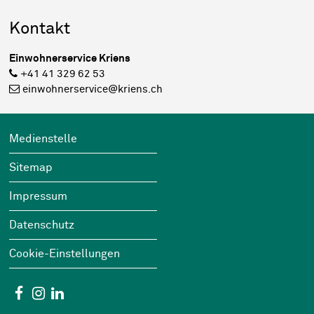
Sidebar
Kontakt
Einwohnerservice Kriens
+41 41 329 62 53
einwohnerservice@kriens.ch
Footer
Wichtige Links
Medienstelle
Sitemap
Impressum
Datenschutz
Cookie-Einstellungen
Social Media
Facebook
Instagram
Linkedin