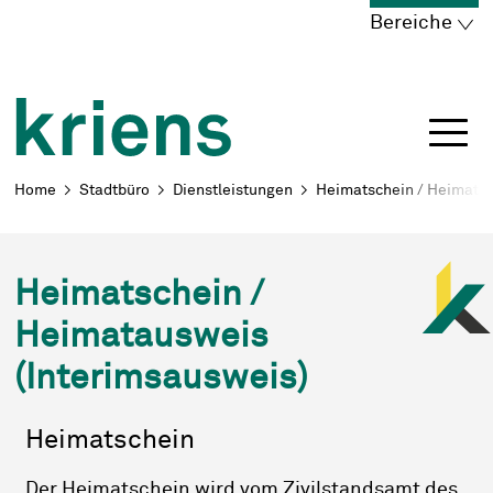
Schnellnavigation
Navigieren in Kriens
Home
Navigation
Inhalt
Portal
Bereiche
Breadcrumb
Home
Stadtbüro
Dienstleistungen
Heimatschein / Heimatau
Heimatschein /
Heimatausweis
(Interimsausweis)
Heimatschein
Der Heimatschein wird vom Zivilstandsamt des