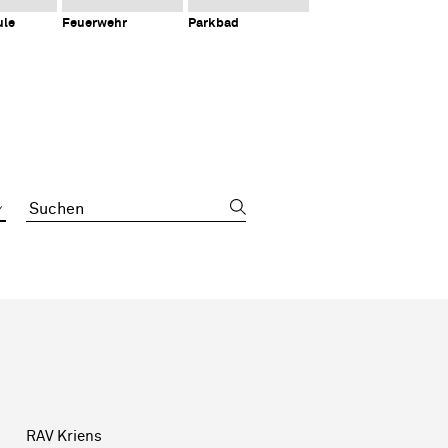
ule
Feuerwehr
Parkbad
Suchbegriff
Sidebar
RAV Kriens