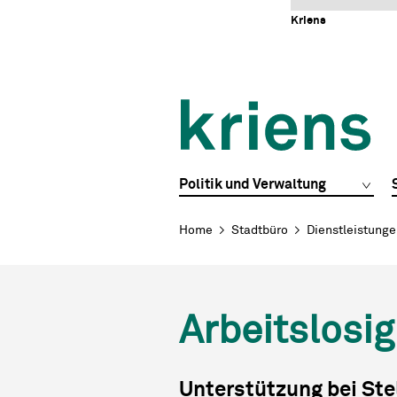
Schnellnavigation
Navigieren in Kriens
Home
Navigation
Inhalt
Portal
Kriens
Hauptnavigation
Politik und Verwaltung
Breadcrumb
Home
Stadtbüro
Dienstleistung
Arbeitslosig
Unterstützung bei Ste