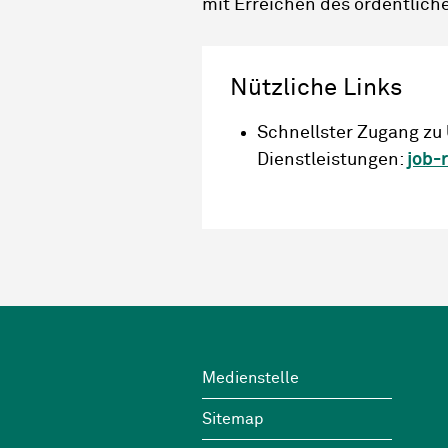
mit Erreichen des ordentlich
Nützliche Links
Schnellster Zugang zu 
Dienstleistungen:
job-
Footer
Wichtige Links
Medienstelle
Sitemap