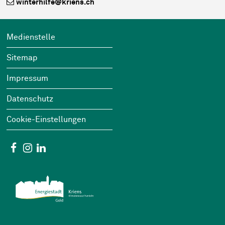
winterhilfe@kriens.ch
Footer
Wichtige Links
Medienstelle
Sitemap
Impressum
Datenschutz
Cookie-Einstellungen
Social Media
Facebook
Instagram
Linkedin