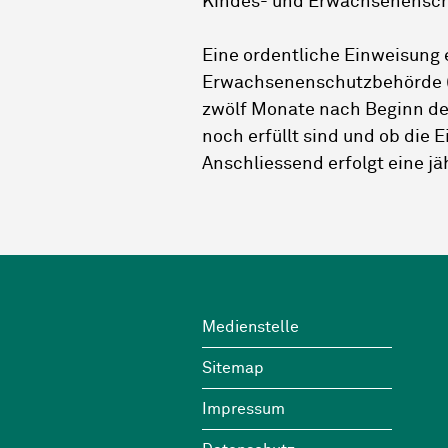
Kindes- und Erwachsenensc
Eine ordentliche Einweisung 
Erwachsenenschutzbehörde (K
zwölf Monate nach Beginn de
noch erfüllt sind und ob die E
Anschliessend erfolgt eine jä
Footer
Wichtige Links
Medienstelle
Sitemap
Impressum