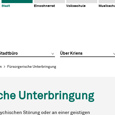
Stadt
Einwohnerrat
Volksschule
Musiksch
Stadtbüro
Über Kriens
en
Fürsorgerische Unterbringung
che Unterbringung
ychischen Störung oder an einer geistigen