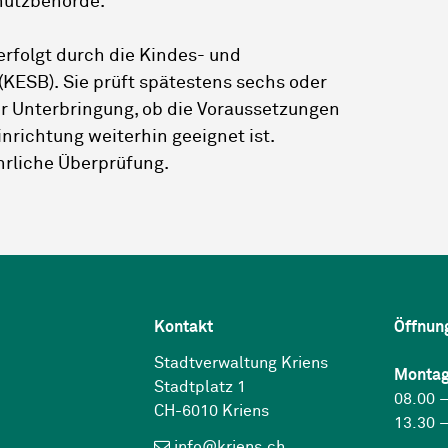
hutzbehörde.
erfolgt durch die Kindes- und
ESB). Sie prüft spätestens sechs oder
r Unterbringung, ob die Voraussetzungen
inrichtung weiterhin geeignet ist.
hrliche Überprüfung.
Kontakt
Öffnun
Stadtverwaltung Kriens
Montag
Stadtplatz 1
08.00 –
CH-6010 Kriens
13.30 –
info@kriens.ch