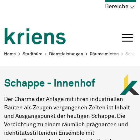
Schnellnavigation
Navigieren in Kriens
Home
Navigation
Inhalt
Portal
Bereiche
Breadcrumb
Home
Stadtbüro
Dienstleistungen
Räume mieten
Schap
Schappe - Innenhof
Der Charme der Anlage mit ihren industriellen
Bauten als Zeugen vergangenen Zeiten ist Inhalt
und Ausgangspunkt der heutigen Schappe. Die
Verdichtung zu einem räumlich prägnanten und
identitätsstiftenden Ensemble mit