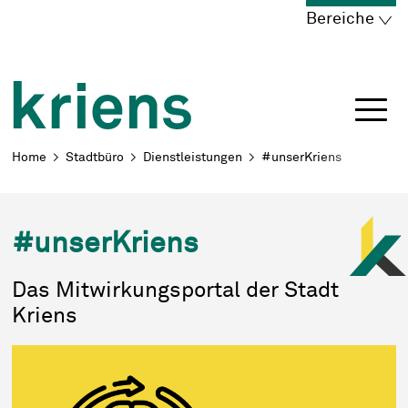
Schnellnavigation
Navigieren in Kriens
Home
Navigation
Inhalt
Portal
Bereiche
Breadcrumb
Home
Stadtbüro
Dienstleistungen
#unserKriens
#unserKriens
Das Mitwirkungsportal der Stadt
Kriens