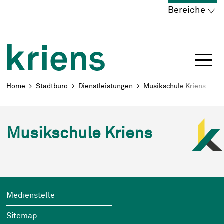
Schnellnavigation
Navigieren in Kriens
Home
Navigation
Inhalt
Portal
Bereiche
Breadcrumb
Home
Stadtbüro
Dienstleistungen
Musikschule Kriens
Musikschule Kriens
Sidebar
Footer
Wichtige Links
Medienstelle
Sitemap