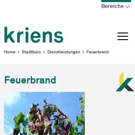
Schnellnavigation
Navigieren in Kriens
Home
Navigation
Inhalt
Portal
Bereiche
Breadcrumb
Home
Stadtbüro
Dienstleistungen
Feuerbrand
Feuerbrand