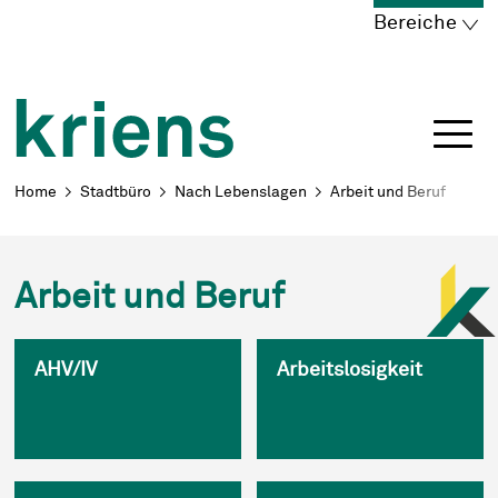
Schnellnavigation
Navigieren in Kriens
Home
Navigation
Inhalt
Portal
Bereiche
Breadcrumb
Home
Stadtbüro
Nach Lebenslagen
Arbeit und Beruf
Arbeit und Beruf
AHV/IV
Arbeitslosigkeit