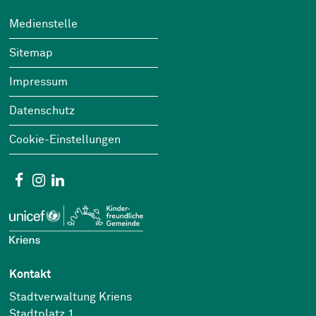
Footer
Wichtige Links
Medienstelle
Sitemap
Impressum
Datenschutz
Cookie-Einstellungen
Social Media
Facebook
Instagram
Linkedin
Kontakt
Stadtverwaltung Kriens
Stadtplatz 1