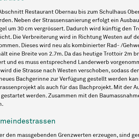
 Abschnitt Restaurant Obernau bis zum Schulhaus Obe
den. Neben der Strassensanierung erfolgt ein Ausbau 
egel um 30 cm vergrössert. Dadurch wird künftig den T
icht. Die Verbreiterung wird in Richtung Westen auf 
nommen. Dieses wird neu als kombinierter Rad- /Gehw
lt eine Breite von 2.7m. Da das heutige Trottoir 2m bre
itert und es muss entsprechend Landerwerb vorgenom
wird die Strasse nach Westen verschoben, sodass de
 neues Bachgerinne zur Verfügung gestellt werden kann
trassenprojekt als auch für das Bachprojekt. Mit der 
e gestartet werden. Zusammen mit den Baumassnahm
n.
emeindestrassen
ber den massgebenden Grenzwerten erzeugen, sind gem