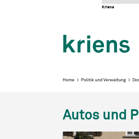
Schnellnavigation
Navigieren in Kriens
Home
Navigation
Inhalt
Portal
Kriens
Breadcrumb
Home
Politik und Verwaltung
Dos
Autos und P