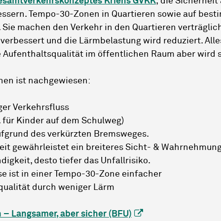
esamtverkehrskonzeptes Kriens GVKK
, die Sicherheit
ssern. Tempo-30-Zonen in Quartieren sowie auf bes
. Sie machen den Verkehr in den Quartieren verträgliche
erbessert und die Lärmbelastung wird reduziert. Alles
e Aufenthaltsqualität im öffentlichen Raum aber wird 
nen ist nachgewiesen:
ger Verkehrsfluss
 für Kinder auf dem Schulweg)
ufgrund des verkürzten Bremsweges.
eit gewährleistet ein breiteres Sicht- & Wahrnehmun
igkeit, desto tiefer das Unfallrisiko.
e ist in einer Tempo-30-Zone einfacher
qualität durch weniger Lärm
 – Langsamer, aber sicher (BFU)