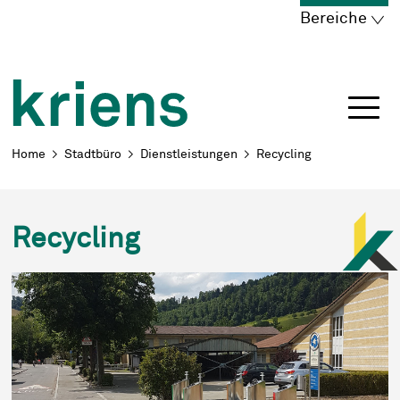
Schnellnavigation
Navigieren in Kriens
Home
Navigation
Inhalt
Portal
Bereiche
Breadcrumb
Home
Stadtbüro
Dienstleistungen
Recycling
Recycling