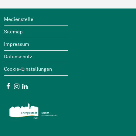
Footer
Wichtige Links
Medienstelle
Sitemap
Impressum
Datenschutz
Cookie-Einstellungen
Social Media
Facebook
Instagram
Linkedin