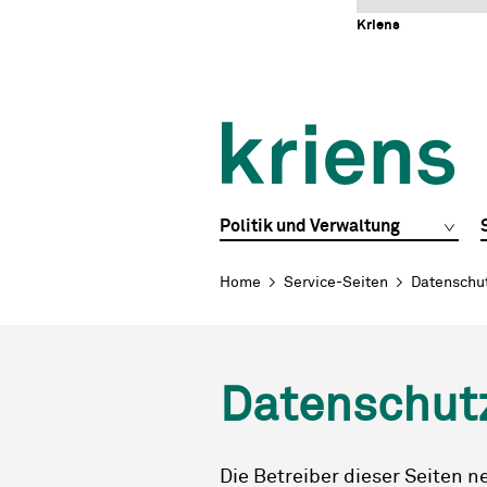
Schnellnavigation
Navigieren in Kriens
Home
Navigation
Inhalt
Portal
Kriens
Hauptnavigation
Politik und Verwaltung
Breadcrumb
Home
Service-Seiten
Datenschu
Datenschut
Die Betreiber dieser Seiten 