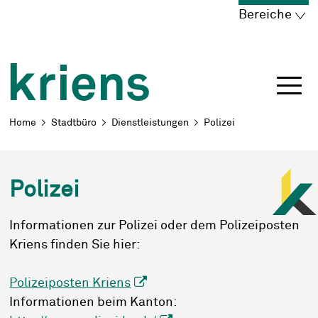
Schnellnavigation
Navigieren in Kriens
Home
Navigation
Inhalt
Portal
Bereiche
Breadcrumb
Home
Stadtbüro
Dienstleistungen
Polizei
Polizei
Informationen zur Polizei oder dem Polizeiposten
Kriens finden Sie hier:
Polizeiposten Kriens
Informationen beim Kanton: