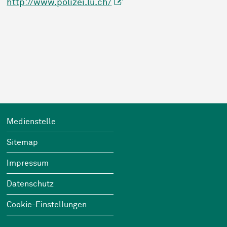
http://www.polizei.lu.ch/
Sidebar
Footer
Wichtige Links
Medienstelle
Sitemap
Impressum
Datenschutz
Cookie-Einstellungen