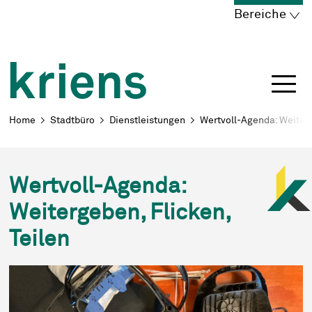
Schnellnavigation
Navigieren in Kriens
Home
Navigation
Inhalt
Portal
Bereiche
Breadcrumb
Home
Stadtbüro
Dienstleistungen
Wertvoll-Agenda: Weiterg
Wertvoll-Agenda:
Weitergeben, Flicken,
Teilen