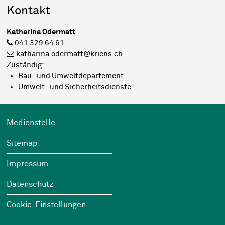
Sidebar
Kontakt
Katharina Odermatt
041 329 64 61
katharina.odermatt@kriens.ch
Zuständig:
Bau- und Umweltdepartement
Umwelt- und Sicherheitsdienste
Footer
Wichtige Links
Medienstelle
Sitemap
Impressum
Datenschutz
Cookie-Einstellungen