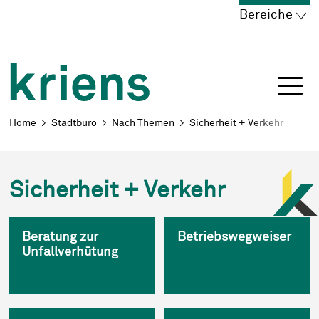
Schnellnavigation
Navigieren in Kriens
Home
Navigation
Inhalt
Portal
Bereiche
Breadcrumb
Home
Stadtbüro
Nach Themen
Sicherheit + Verkehr
Sicherheit + Verkehr
Beratung zur
Betriebswegweiser
Unfallverhütung