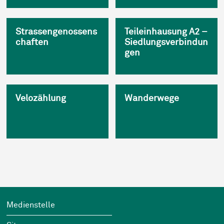
Strassengenossens
Teileinhausung A2 –
chaften
Siedlungsverbindun
gen
Velozählung
Wanderwege
Footer
Wichtige Links
Medienstelle