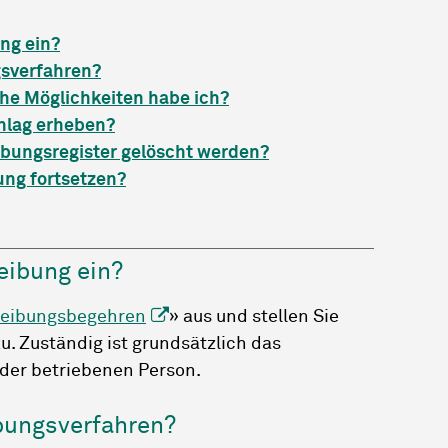
ung ein?
gsverfahren?
che Möglichkeiten habe ich?
hlag erheben?
ibungsregister gelöscht werden?
ung fortsetzen?
reibung ein?
reibungsbegehren
» aus und stellen Sie
. Zuständig ist grundsätzlich das
der betriebenen Person.
ibungsverfahren?