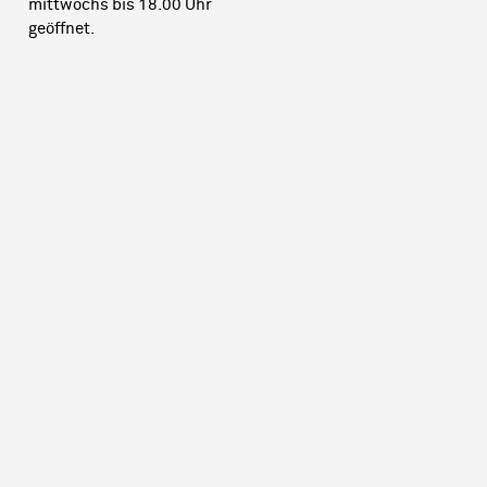
mittwochs bis 18.00 Uhr
geöffnet.