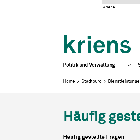
Schnellnavigation
Navigieren in Kriens
Home
Navigation
Inhalt
Portal
Kriens
Hauptnavigation
Politik und Verwaltung
Breadcrumb
Home
Stadtbüro
Dienstleistung
Häufig gest
Häufig gestellte Fragen