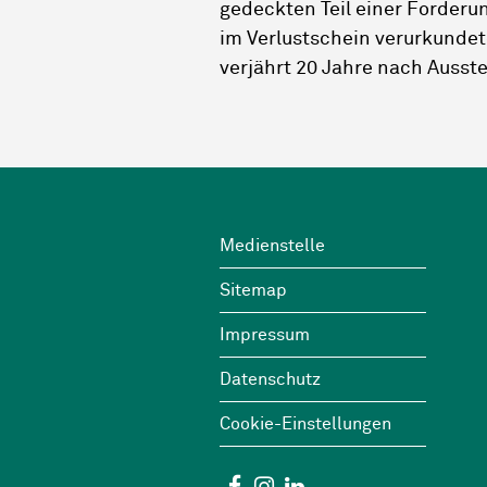
gedeckten Teil einer Forderun
im Verlustschein verurkundet
verjährt 20 Jahre nach Ausste
Footer
Wichtige Links
Medienstelle
Sitemap
Impressum
Datenschutz
Cookie-Einstellungen
Social Media
Facebook
Instagram
Linkedin