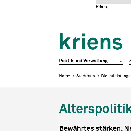
Schnellnavigation
Navigieren in Kriens
Home
Navigation
Inhalt
Portal
Kriens
Hauptnavigation
Politik und Verwaltung
Breadcrumb
Home
Stadtbüro
Dienstleistung
Alterspoliti
Bewährtes stärken, Ne