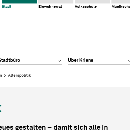
Stadt
Einwohnerrat
Volksschule
Musiksch
Stadtbüro
Über Kriens
en
Alterspolitik
k
ues gestalten – damit sich alle in