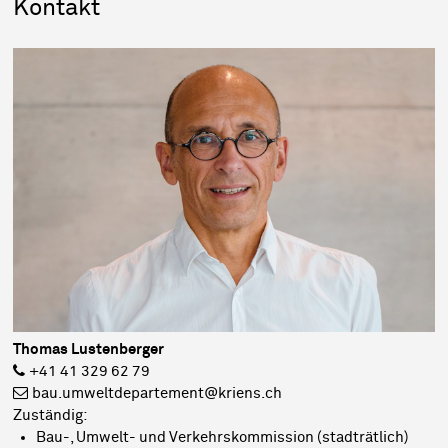
Sidebar
Kontakt
Thomas Lustenberger
+41 41 329 62 79
bau.umweltdepartement@kriens.ch
Zuständig:
Bau-, Umwelt- und Verkehrskommission (stadträtlich)