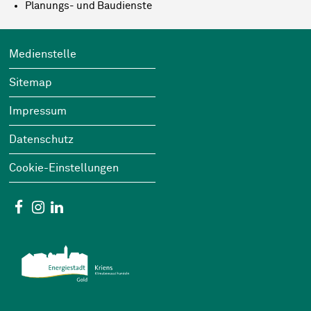
Planungs- und Baudienste
Footer
Wichtige Links
Medienstelle
Sitemap
Impressum
Datenschutz
Cookie-Einstellungen
Social Media
Facebook
Instagram
Linkedin