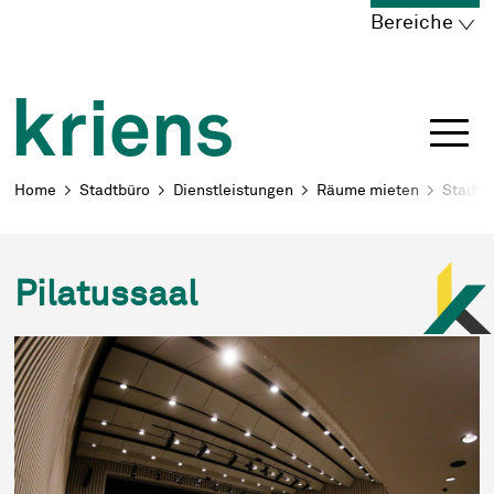
Schnellnavigation
Navigieren in Kriens
Home
Navigation
Inhalt
Portal
Bereiche
Breadcrumb
Home
Stadtbüro
Dienstleistungen
Räume mieten
Stadth
Pilatussaal