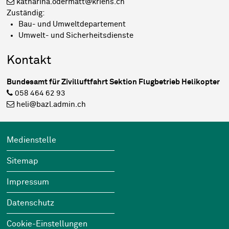
katharina.odermatt@kriens.ch
Zuständig:
Bau- und Umweltdepartement
Umwelt- und Sicherheitsdienste
Kontakt
Bundesamt für Zivilluftfahrt Sektion Flugbetrieb Helikopter
058 464 62 93
heli@bazl.admin.ch
Footer
Wichtige Links
Medienstelle
Sitemap
Impressum
Datenschutz
Cookie-Einstellungen