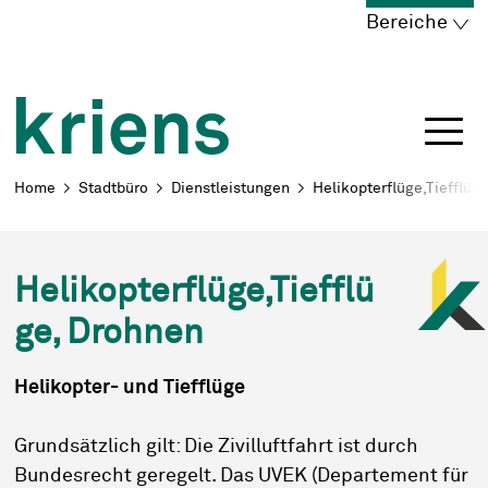
Schnellnavigation
Navigieren in Kriens
Home
Navigation
Inhalt
Portal
Bereiche
Breadcrumb
Home
Stadtbüro
Dienstleistungen
Helikopterflüge,Tiefflüg
Helikopterflüge,Tiefflü
ge, Drohnen
Helikopter- und Tiefflüge
Grundsätzlich gilt: Die Zivilluftfahrt ist durch
Bundesrecht geregelt. Das UVEK (Departement für