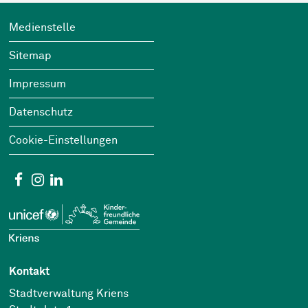
Footer
Wichtige Links
Medienstelle
Sitemap
Impressum
Datenschutz
Cookie-Einstellungen
Social Media
Facebook
Instagram
Linkedin
Kontakt
Stadtverwaltung Kriens