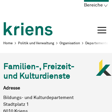
Schnellnavigation
Navigieren in Kriens
Home
Navigation
Inhalt
Portal
Bereiche
Breadcrumb
Home
Politik und Verwaltung
Organisation
Departemente
Familien-, Freizeit-
und Kulturdienste
Adresse
Bildungs- und Kulturdepartement
Stadtplatz 1
6010
Kriens