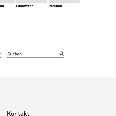
ule
Feuerwehr
Parkbad
Suchbegriff
Sidebar
Kontakt