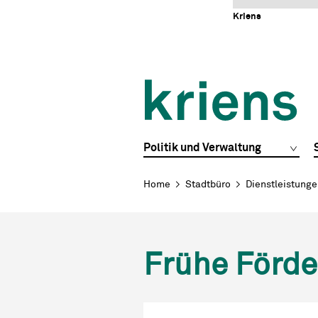
Schnellnavigation
Navigieren in Kriens
Home
Navigation
Inhalt
Portal
Kriens
Hauptnavigation
Politik und Verwaltung
Breadcrumb
Home
Stadtbüro
Dienstleistung
Frühe Förd