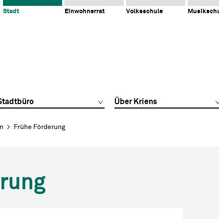
Stadt
Einwohnerrat
Volksschule
Musiksch
Stadtbüro
Über Kriens
en
Frühe Förderung
erung