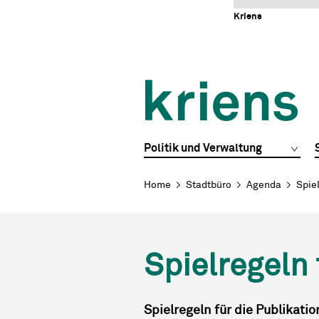
Schnellnavigation
Navigieren in Kriens
Home
Navigation
Inhalt
Portal
Kriens
Hauptnavigation
Politik und Verwaltung
Breadcrumb
Home
Stadtbüro
Agenda
Spiel
Spielregeln 
Spielregeln für die Publikati