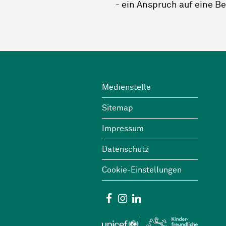
- ein Anspruch auf eine B
Footer
Wichtige Links
Medienstelle
Sitemap
Impressum
Datenschutz
Cookie-Einstellungen
Social Media
Facebook
Instagram
Linkedin