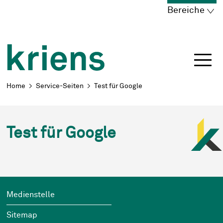
Schnellnavigation
Navigieren in Kriens
Home
Navigation
Inhalt
Portal
Bereiche
Breadcrumb
Home
Service-Seiten
Test für Google
Test für Google
Footer
Wichtige Links
Medienstelle
Sitemap