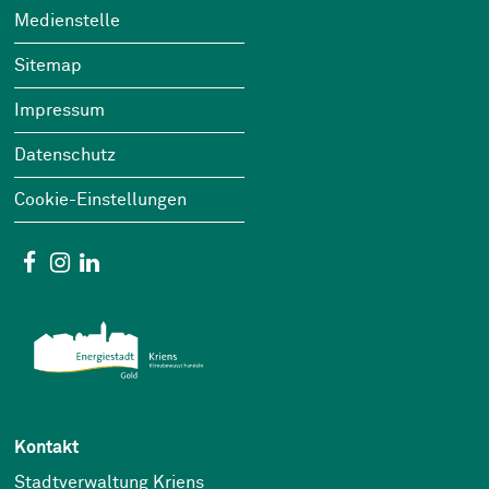
Footer
Wichtige Links
Medienstelle
Sitemap
Impressum
Datenschutz
Cookie-Einstellungen
Social Media
Facebook
Instagram
Linkedin
Kontakt
Stadtverwaltung Kriens