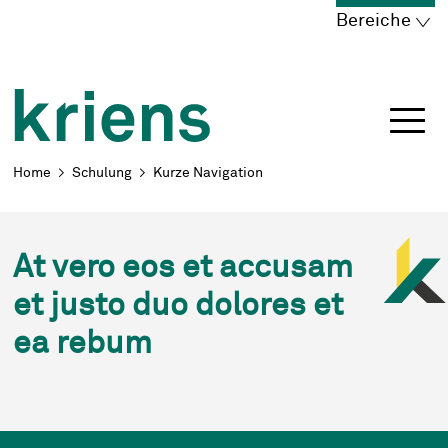
Schnellnavigation
Navigieren in Kriens
Home
Navigation
Inhalt
Portal
Bereiche
Breadcrumb
Home
Schulung
Kurze Navigation
At vero eos et accusam
et justo duo dolores et
ea rebum