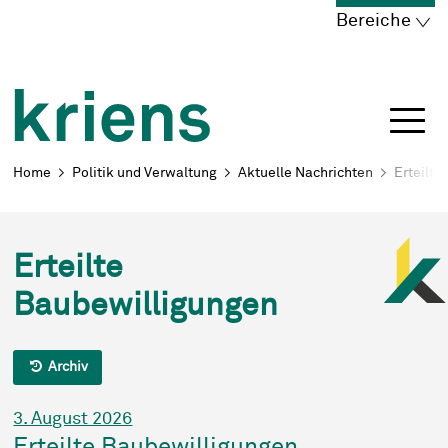
Schnellnavigation
Navigieren in Kriens
Home
Navigation
Inhalt
Portal
Bereiche
Breadcrumb
Home
Politik und Verwaltung
Aktuelle Nachrichten
Erteilte
Erteilte
Baubewilligungen
Archiv
3. August 2026
Erteilte Baubewilligungen