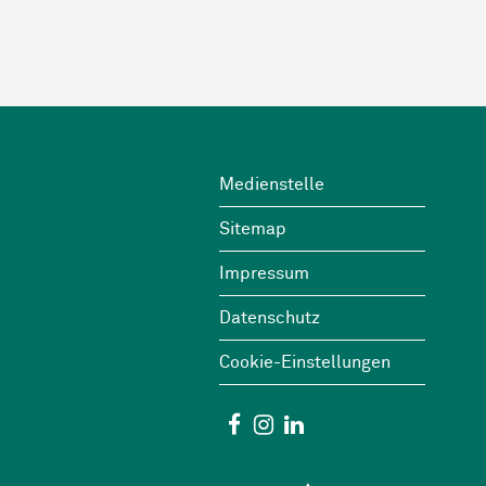
Footer
Wichtige Links
Medienstelle
Sitemap
Impressum
Datenschutz
Cookie-Einstellungen
Social Media
Facebook
Instagram
Linkedin