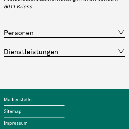
6011 Kriens
Personen
Dienstleistungen
Footer
Wichtige Links
Medienstelle
Sitemap
Impressum