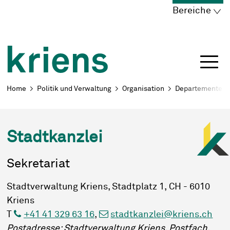
Schnellnavigation
Navigieren in Kriens
Home
Navigation
Inhalt
Portal
Bereiche
Breadcrumb
Home
Politik und Verwaltung
Organisation
Departemente
Stadtkanzlei
Sekretariat
Stadtverwaltung Kriens, Stadtplatz 1, CH - 6010
Kriens
T
+41 41 329 63 16
,
stadtkanzlei@kriens.ch
Postadresse: Stadtverwaltung Kriens, Postfach,