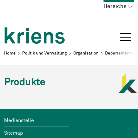
Schnellnavigation
Navigieren in Kriens
Home
Navigation
Inhalt
Portal
Bereiche
Breadcrumb
Home
Politik und Verwaltung
Organisation
Departemente
Produkte
Footer
Wichtige Links
Medienstelle
Sitemap