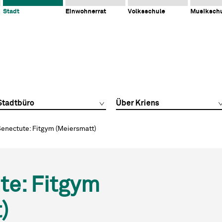
Stadt
Einwohnerrat
Volksschule
Musiksch
Stadtbüro
Über Kriens
Senectute: Fitgym (Meiersmatt)
te: Fitgym
)