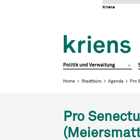
Schnellnavigation
Navigieren in Kriens
Home
Navigation
Inhalt
Portal
Kriens
Hauptnavigation
Politik und Verwaltung
Breadcrumb
Home
Stadtbüro
Agenda
Pro 
Pro Senectu
(Meiersmatt