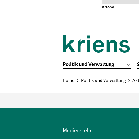
Schnellnavigation
Navigieren in Kriens
Home
Navigation
Inhalt
Portal
Kriens
Hauptnavigation
Politik und Verwaltung
Breadcrumb
Home
Politik und Verwaltung
Akt
Footer
Wichtige Links
Medienstelle