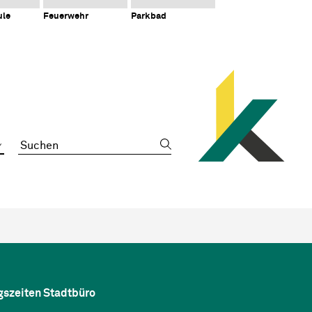
ule
Feuerwehr
Parkbad
Suchbegriff
gszeiten Stadtbüro