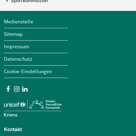
Sportkommission
Footer
Wichtige Links
Medienstelle
Sitemap
Impressum
Datenschutz
Cookie-Einstellungen
Social Media
Facebook
Instagram
Linkedin
Kontakt