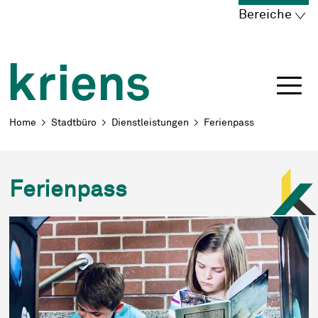
Schnellnavigation
Navigieren in Kriens
Home
Navigation
Inhalt
Portal
Bereiche
Breadcrumb
Home
Stadtbüro
Dienstleistungen
Ferienpass
Ferienpass