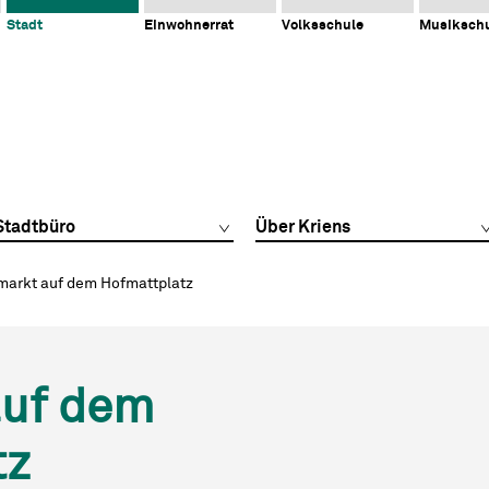
Stadt
Einwohnerrat
Volksschule
Musiksch
Stadtbüro
Über Kriens
markt auf dem Hofmattplatz
auf dem
tz