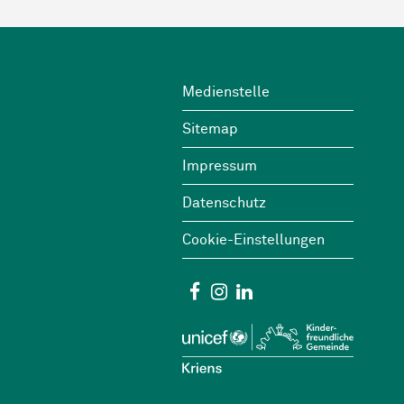
Footer
Wichtige Links
Medienstelle
Sitemap
Impressum
Datenschutz
Cookie-Einstellungen
Social Media
Facebook
Instagram
Linkedin