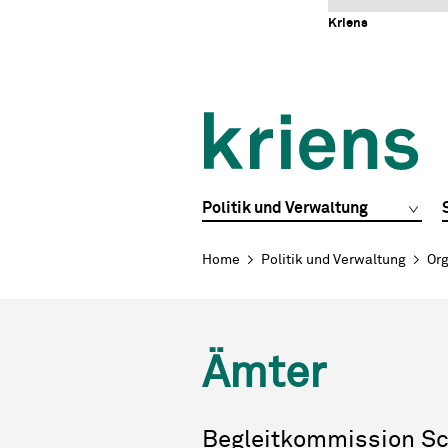
Schnellnavigation
Navigieren in Kriens
Home
Navigation
Inhalt
Portal
Kriens
Hauptnavigation
Politik und Verwaltung
Breadcrumb
Home
Politik und Verwaltung
Org
Ämter
Begleitkommission Sc