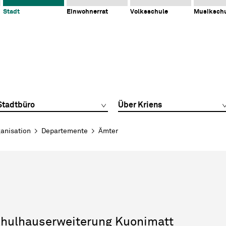
Stadt
Einwohnerrat
Volksschule
Musiksch
Stadtbüro
Über Kriens
anisation
Departemente
Ämter
hulhauserweiterung Kuonimatt