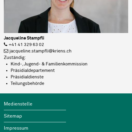
Jacqueline Stampfli
+41 41 329 63 02
jacqueline.stampfli@kriens.ch
Zuständig:
Kind-, Jugend- & Familienkommission
Präsidialdepartement
Präsidialdienste
Teilungsbehörde
Footer
Wichtige Links
Medienstelle
Sitemap
Impressum