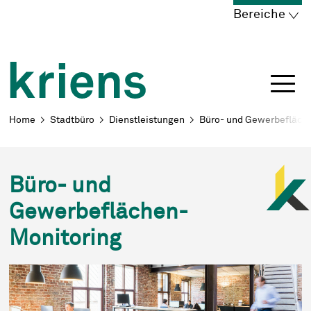
Schnellnavigation
Navigieren in Kriens
Home
Navigation
Inhalt
Portal
Bereiche
Breadcrumb
Home
Stadtbüro
Dienstleistungen
Büro- und Gewerbefläch
Büro- und
Gewerbeflächen-
Monitoring