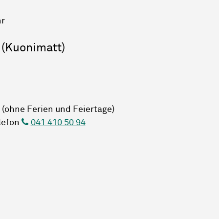
hr
 (Kuonimatt)
 (ohne Ferien und Feiertage)
elefon
041 410 50 94