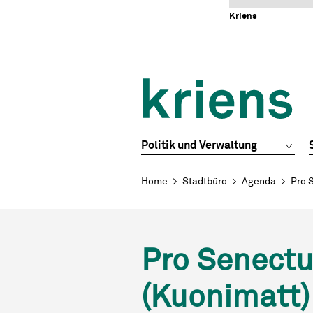
Schnellnavigation
Navigieren in Kriens
Home
Navigation
Inhalt
Portal
Kriens
Hauptnavigation
Politik und Verwaltung
Breadcrumb
Home
Stadtbüro
Agenda
Pro 
Pro Senectu
(Kuonimatt)