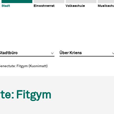
Stadt
Einwohnerrat
Volksschule
Musiksch
Stadtbüro
Über Kriens
Senectute: Fitgym (Kuonimatt)
te: Fitgym