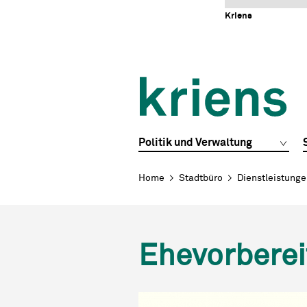
Schnellnavigation
Navigieren in Kriens
Home
Navigation
Inhalt
Portal
Kriens
Hauptnavigation
Politik und Verwaltung
Breadcrumb
Home
Stadtbüro
Dienstleistung
Ehevorberei