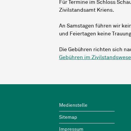
Für Termine im Schloss Schau
Zivilstandsamt Kriens.
An Samstagen führen wir kei
und Feiertagen keine Trauun
Die Gebühren richten sich n
Gebühren im Zivilstandswese
Footer
Wichtige Links
Medienstelle
Sitemap
Impressum