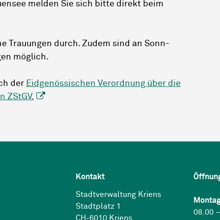
ensee melden Sie sich bitte direkt beim
ne Trauungen durch. Zudem sind an Sonn-
gen möglich.
ach der
Eidgenössischen Verordnung über die
n ZStGV.
Kontakt
Öffnun
Stadtverwaltung Kriens
Montag
Stadtplatz 1
08.00 –
CH-6010 Kriens