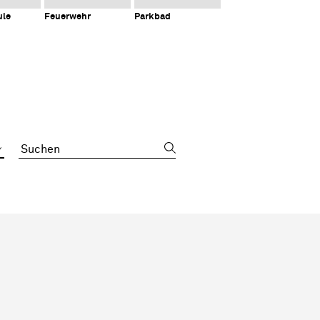
ule
Feuerwehr
Parkbad
Suchbegriff
Sidebar