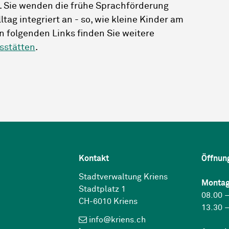
. Sie wenden die frühe Sprachförderung
lltag integriert an - so, wie kleine Kinder am
n folgenden Links finden Sie weitere
sstätten
.
Kontakt
Öffnun
Stadtverwaltung Kriens
Montag
Stadtplatz 1
08.00 –
CH-6010 Kriens
13.30 –
info@kriens.ch