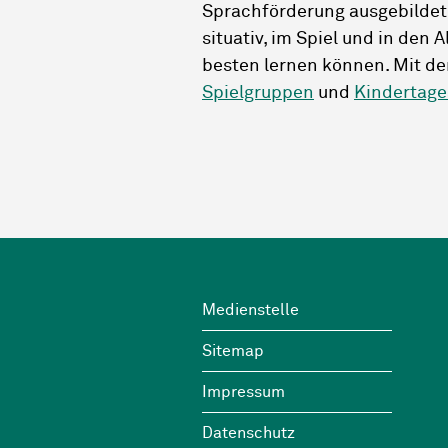
Sprachförderung ausgebildet
situativ, im Spiel und in den A
besten lernen können. Mit de
Spielgruppen
und
Kindertage
Footer
Wichtige Links
Medienstelle
Sitemap
Impressum
Datenschutz