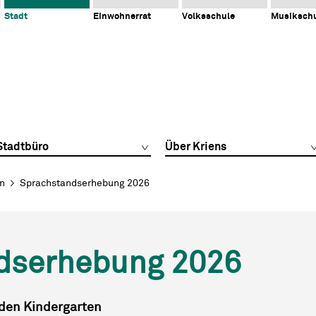
Stadt
Einwohnerrat
Volksschule
Musiksch
Stadtbüro
Über Kriens
en
Sprachstandserhebung 2026
dserhebung 2026
 den Kindergarten