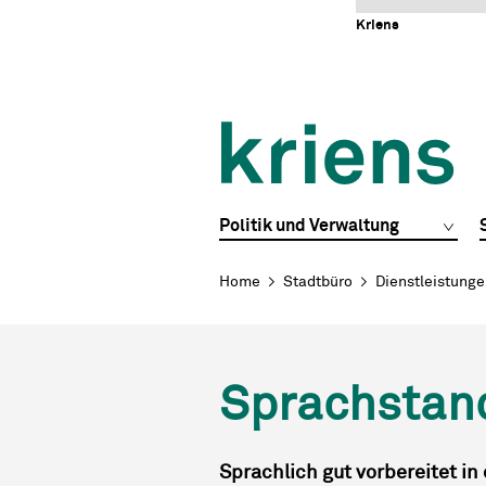
Schnellnavigation
Navigieren in Kriens
Home
Navigation
Inhalt
Portal
Kriens
Hauptnavigation
Politik und Verwaltung
Breadcrumb
Home
Stadtbüro
Dienstleistung
Sprachstan
Sprachlich gut vorbereitet in