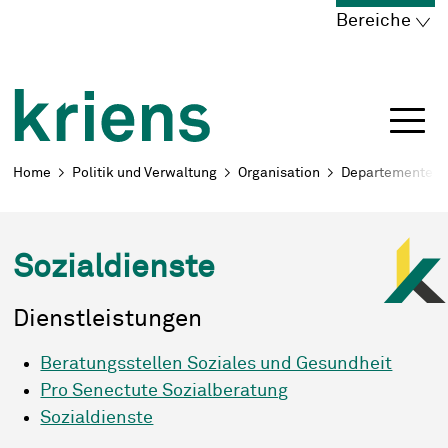
Schnellnavigation
Navigieren in Kriens
Home
Navigation
Inhalt
Portal
Bereiche
Breadcrumb
Home
Politik und Verwaltung
Organisation
Departemente
Sozialdienste
Dienstleistungen
Sozialberatung
Beratungsstellen Soziales und Gesundheit
Pro Senectute Sozialberatung
Sozialdienste