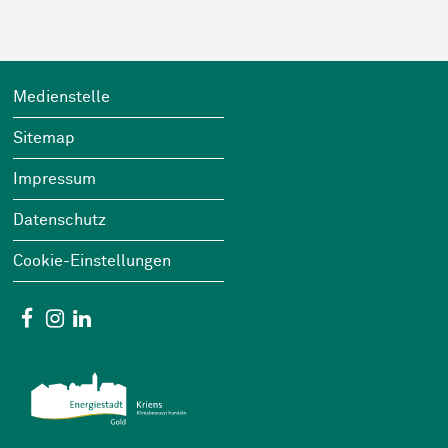
Footer
Wichtige Links
Medienstelle
Sitemap
Impressum
Datenschutz
Cookie-Einstellungen
Social Media
Facebook
Instagram
Linkedin