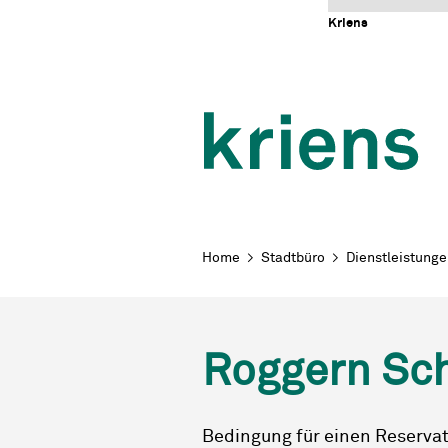
Schnellnavigation
Navigieren in Kriens
Home
Navigation
Inhalt
Portal
Kriens
Breadcrumb
Home
Stadtbüro
Dienstleistung
Roggern Sch
Bedingung für einen Reserva