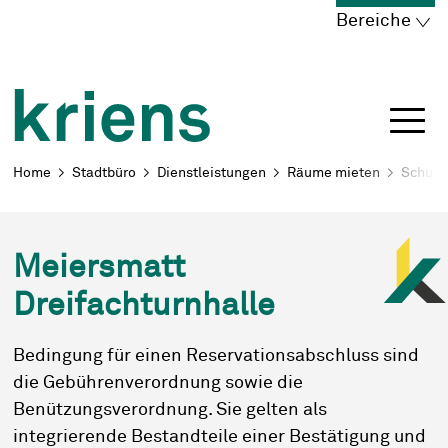
Schnellnavigation
Navigieren in Kriens
Home
Navigation
Inhalt
Portal
Bereiche
Breadcrumb
Home
Stadtbüro
Dienstleistungen
Räume mieten
Schula
Meiersmatt
Dreifachturnhalle
Bedingung für einen Reservationsabschluss sind
die Gebührenverordnung sowie die
Benützungsverordnung. Sie gelten als
integrierende Bestandteile einer Bestätigung und